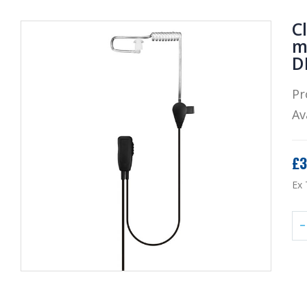
C
m
D
Pr
Av
£3
Ex 