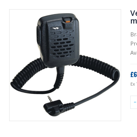
V
m
Br
Pr
Av
£6
Ex 